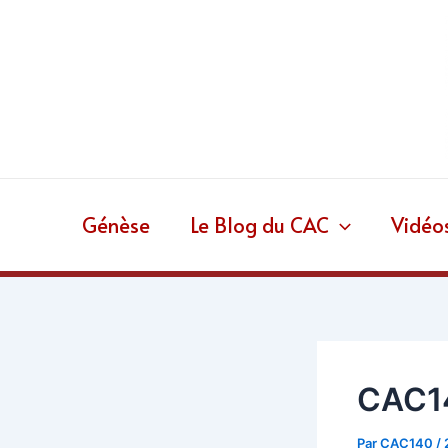
Aller
au
contenu
Génèse
Le Blog du CAC
Vidéo
CAC14
Par
CAC140
/