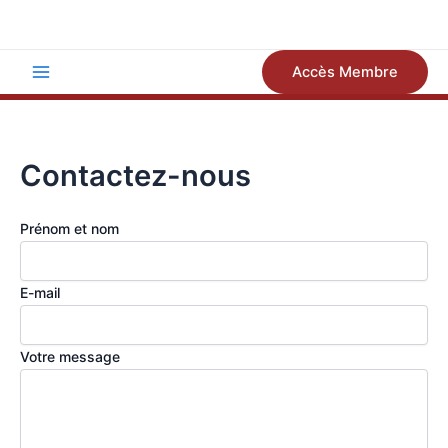
Aller
au
contenu
Accès Membre
Main
Menu
Contactez-nous
Leave
Prénom et nom
this
field
E-mail
blank
Votre message