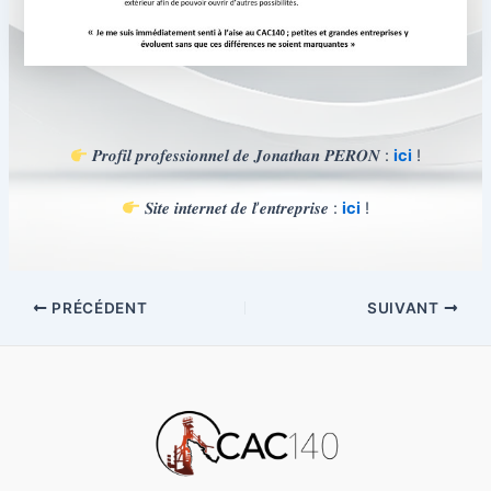
𝑷𝒓𝒐𝒇𝒊𝒍 𝒑𝒓𝒐𝒇𝒆𝒔𝒔𝒊𝒐𝒏𝒏𝒆𝒍 𝒅𝒆 𝑱𝒐𝒏𝒂𝒕𝒉𝒂𝒏 𝑷𝑬𝑹𝑶𝑵 :
ici
!
𝑺𝒊𝒕𝒆 𝒊𝒏𝒕𝒆𝒓𝒏𝒆𝒕 𝒅𝒆 𝒍’𝒆𝒏𝒕𝒓𝒆𝒑𝒓𝒊𝒔𝒆 :
ici
!
Navigation
PRÉCÉDENT
SUIVANT
des
articles