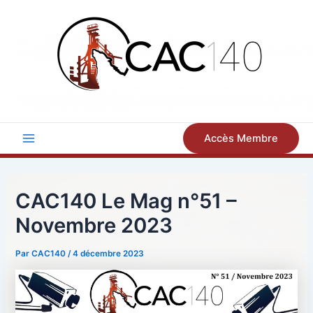
Aller
au
contenu
Accès Membre
Main
Menu
CAC140 Le Mag n°51 –
Novembre 2023
Par
CAC140
/
4 décembre 2023