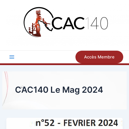
Aller
au
contenu
Accès Membre
Main
Menu
CAC140 Le Mag 2024