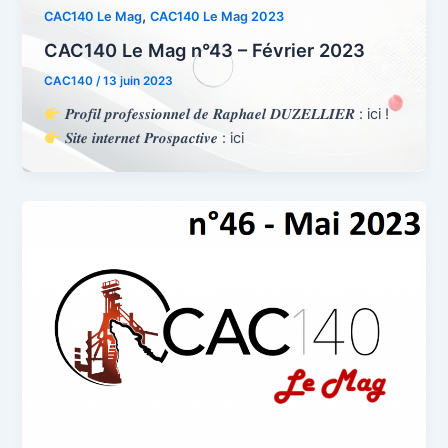
,
CAC140 Le Mag
CAC140 Le Mag 2023
CAC140 Le Mag n°43 – Février 2023
CAC140
/
13 juin 2023
𝑷𝒓𝒐𝒇𝒊𝒍 𝒑𝒓𝒐𝒇𝒆𝒔𝒔𝒊𝒐𝒏𝒏𝒆𝒍 𝒅𝒆 𝑹𝒂𝒑𝒉𝒂𝒆𝒍 𝑫𝑼𝒁𝑬𝑳𝑳𝑰𝑬𝑹 : ici !
𝑺𝒊𝒕𝒆 𝒊𝒏𝒕𝒆𝒓𝒏𝒆𝒕 𝑷𝒓𝒐𝒔𝒑𝒂𝒄𝒕𝒊𝒗𝒆 : ici