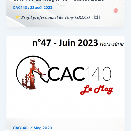
CAC140
/
22 août 2023
𝑷𝒓𝒐𝒇𝒊𝒍 𝒑𝒓𝒐𝒇𝒆𝒔𝒔𝒊𝒐𝒏𝒏𝒆𝒍 𝒅𝒆 𝑻𝒐𝒏𝒚 𝑮𝑹𝑬𝑪𝑶 : ici !
CAC140 Le Mag 2023