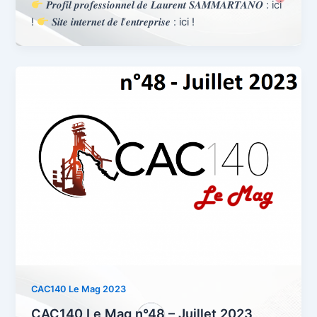
𝑷𝒓𝒐𝒇𝒊𝒍 𝒑𝒓𝒐𝒇𝒆𝒔𝒔𝒊𝒐𝒏𝒏𝒆𝒍 𝒅𝒆 𝑳𝒂𝒖𝒓𝒆𝒏𝒕 𝑺𝑨𝑴𝑴𝑨𝑹𝑻𝑨𝑵𝑶 : ici
!
𝑺𝒊𝒕𝒆 𝒊𝒏𝒕𝒆𝒓𝒏𝒆𝒕 𝒅𝒆 𝒍’𝒆𝒏𝒕𝒓𝒆𝒑𝒓𝒊𝒔𝒆 : ici !
CAC140 Le Mag 2023
CAC140 Le Mag n°48 – Juillet 2023