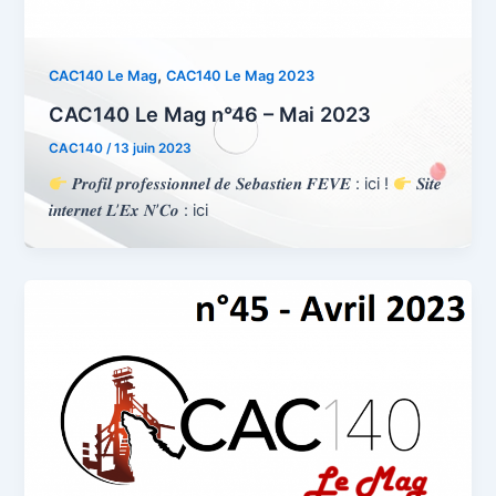
,
CAC140 Le Mag
CAC140 Le Mag 2023
CAC140 Le Mag n°46 – Mai 2023
CAC140
/
13 juin 2023
𝑷𝒓𝒐𝒇𝒊𝒍 𝒑𝒓𝒐𝒇𝒆𝒔𝒔𝒊𝒐𝒏𝒏𝒆𝒍 𝒅𝒆 𝑺𝒆𝒃𝒂𝒔𝒕𝒊𝒆𝒏 𝑭𝑬𝑽𝑬 : ici !
𝑺𝒊𝒕𝒆
𝒊𝒏𝒕𝒆𝒓𝒏𝒆𝒕 𝑳’𝑬𝒙 𝑵’𝑪𝒐 : ici