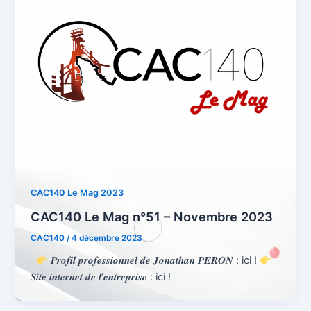
CAC140 Le Mag 2023
CAC140 Le Mag n°51 – Novembre 2023
CAC140
/
4 décembre 2023
𝑷𝒓𝒐𝒇𝒊𝒍 𝒑𝒓𝒐𝒇𝒆𝒔𝒔𝒊𝒐𝒏𝒏𝒆𝒍 𝒅𝒆 𝑱𝒐𝒏𝒂𝒕𝒉𝒂𝒏 𝑷𝑬𝑹𝑶𝑵 : ici !
𝑺𝒊𝒕𝒆 𝒊𝒏𝒕𝒆𝒓𝒏𝒆𝒕 𝒅𝒆 𝒍’𝒆𝒏𝒕𝒓𝒆𝒑𝒓𝒊𝒔𝒆 : ici !