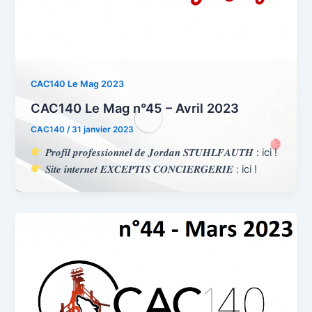
CAC140 Le Mag 2023
CAC140 Le Mag n°45 – Avril 2023
CAC140
/
31 janvier 2023
𝑷𝒓𝒐𝒇𝒊𝒍 𝒑𝒓𝒐𝒇𝒆𝒔𝒔𝒊𝒐𝒏𝒏𝒆𝒍 𝒅𝒆 𝑱𝒐𝒓𝒅𝒂𝒏 𝑺𝑻𝑼𝑯𝑳𝑭𝑨𝑼𝑻𝑯 : ici !
𝑺𝒊𝒕𝒆 𝒊𝒏𝒕𝒆𝒓𝒏𝒆𝒕 𝑬𝑿𝑪𝑬𝑷𝑻𝑰𝑺 𝑪𝑶𝑵𝑪𝑰𝑬𝑹𝑮𝑬𝑹𝑰𝑬 : ici !